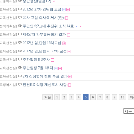
중간정산(별첨1.2)
[고충처리실]
2012년 27차 임단협 교섭
[교육선전실]
29차 교섭 회사측 제시(안)
[교육선전실]
주간연속2교대 추진위 소식 14호
[정책기획실]
제457차 간부합동회의 결과
[교육선전실]
2012년 임,단협 16차교섭
[교육선전실]
2012년 임,단협 제 22차 교섭
[교육선전실]
주간일정 8-3주차
[교육선전실]
주간일정 7월 1주차
[교육선전실]
2차 잠정합의 찬반 투표 결과
[교육선전실]
인천KD 식당 개선조치 사항
[후생복지실]
처음
1
2
3
4
5
6
7
8
9
10
다