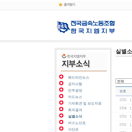
실별
헤드라인뉴스
공지사항
민주광장
번호
카드뉴스
1555
기자회견 및 보도자료
1554
회의결과
실별소식
1553
버스노선표
1552
식단표