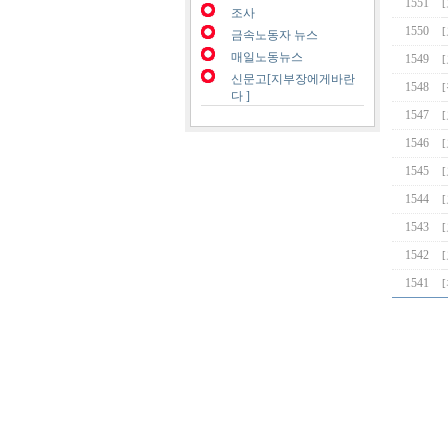
1551
조사
1550
금속노동자 뉴스
매일노동뉴스
1549
신문고[지부장에게바란
1548
다 ]
1547
1546
1545
1544
1543
1542
1541