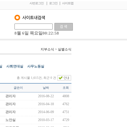
|
|
사번로그인
로그인
사이트맵
8월 6일 목요일00:22:58
지부소식 > 실별소식
실
사회연대실
사무노동실
총 게시물 1,615건, 최근 0 건
글쓴이
날짜
조회
관리자
2016-08-22
4808
관리자
2016-04-18
4762
관리자
2014-06-09
4751
노안실
2010-03-17
4729