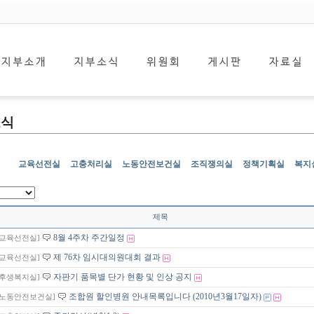
소식
교육선전실
고충처리실
노동안전보건실
조직쟁의실
정책기획실
복지
제목
8월 4주차 주간일정
[교육선전실]
제 76차 임시대의원대회 결과
[교육선전실]
자판기 품목별 단가 현황 및 인상 공지
[후생복지실]
조합원 할인병원 안내목록입니다 (2010년3월17일자)
[노동안전보건실]