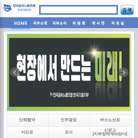
조
단체협약
민주광장
버스노선표
신문고
식단표
조사
2
[지부장에게바란다]