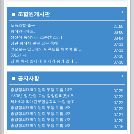
2
노
+
조합원게시판
조
노동조합 출근
2
21:50
통
[
퇴직연금제도.
08-06
생산직 통상임금 소송(항소심)
08-04
2
퇴
[
정년 퇴직자 관련 요구 중에
07-31
앞으로는 일급제의 만족도를 높여야 합…
07-31
시
금
5016기사
교
07-30
정
'
남 탓 하지 맙시다! 회사의 승리 입니…
07-30
시
금
교
5
금
+
공지사항
20
[
20
중앙쟁의대책위원회 투쟁 지침 10호
07-29
2026년 임.단협 교섭 잠정합의(안) 조…
한
07-22
제101차 확대간부합동회의 소집 공고
20
07-22
[
1
중앙쟁의대책위원회 투쟁 지침 9호
07-22
한
중앙쟁의대책위원회 투쟁 지침 8호
07-21
(
[
2
중앙쟁의대책위원회 투쟁 지침 7호
07-20
중앙쟁의대책위원회 투쟁 지침 6호
07-16
현
투