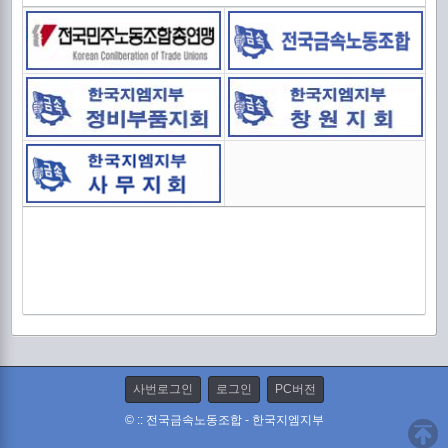
중
신
출
사번로그인
로그인
PC버전
© :: 전국금속노동조합 - 한국지엠지부