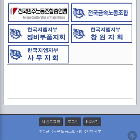
2
중
사번로그인
로그인
PC버전
© :: 전국금속노동조합 - 한국지엠지부