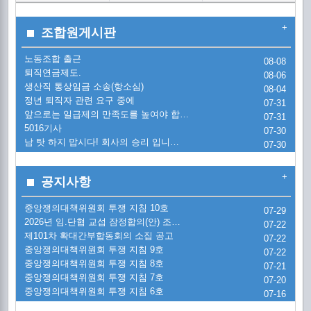
2
노
+
조합원게시판
조
노동조합 출근
2
08-08
통
20
퇴직연금제도.
08-06
생산직 통상임금 소송(항소심)
08-04
2
퇴
[
정년 퇴직자 관련 요구 중에
07-31
앞으로는 일급제의 만족도를 높여야 합…
07-31
시
5016기사
교
07-30
정
[
남 탓 하지 맙시다! 회사의 승리 입니…
07-30
시
금
교
5
'
+
공지사항
금
20
[
금
중앙쟁의대책위원회 투쟁 지침 10호
07-29
2026년 임.단협 교섭 잠정합의(안) 조…
한
07-22
제101차 확대간부합동회의 소집 공고
20
07-22
[
20
중앙쟁의대책위원회 투쟁 지침 9호
07-22
한
중앙쟁의대책위원회 투쟁 지침 8호
07-21
(
[
1
중앙쟁의대책위원회 투쟁 지침 7호
07-20
중앙쟁의대책위원회 투쟁 지침 6호
07-16
현
투