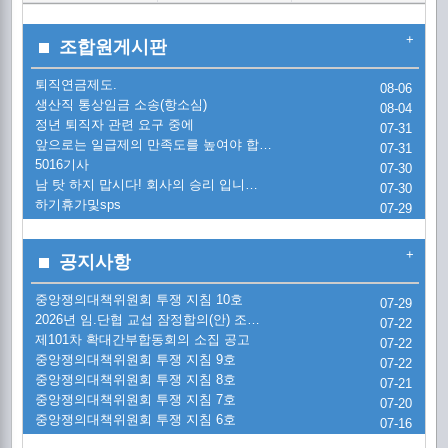
조
2
통
+
조합원게시판
퇴직연금제도.
2
08-06
퇴
[
생산직 통상임금 소송(항소심)
08-04
정년 퇴직자 관련 요구 중에
07-31
2
생
[
앞으로는 일급제의 만족도를 높여야 합…
07-31
5016기사
07-30
시
금
남 탓 하지 맙시다! 회사의 승리 입니…
교
07-30
정
'
하기휴가및sps
07-29
시
금
교
5
금
+
공지사항
20
[
20
중앙쟁의대책위원회 투쟁 지침 10호
07-29
2026년 임.단협 교섭 잠정합의(안) 조…
한
07-22
제101차 확대간부합동회의 소집 공고
20
07-22
[
1
중앙쟁의대책위원회 투쟁 지침 9호
07-22
한
중앙쟁의대책위원회 투쟁 지침 8호
07-21
(
[
2
중앙쟁의대책위원회 투쟁 지침 7호
07-20
중앙쟁의대책위원회 투쟁 지침 6호
07-16
현
투