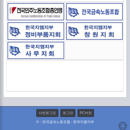
중
신
출
사번로그인
로그인
PC버전
© :: 전국금속노동조합 - 한국지엠지부