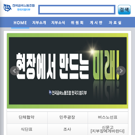
조
단체협약
민주광장
버스노선표
신문고
식단표
조사
2
[지부장에게바란다]