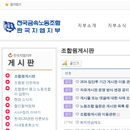
조합원게시판
번호
조합원게시판
2026 임단투 기간 게시판 이용 
조합원 안전제보
조합원이 묻고 노동조합
자유게시판 운영 방식 변경 공지
이 답한다
게시물 또는 댓글에 대한 삭제 요
현장 소식지
할인협약업체
노동조합 질문은 게시판 목록 중
시사•정치 이야기
조합원게시판 이용관련
한국GM관련 언론보도
17794
퇴직연금제도.
사내동호회소식