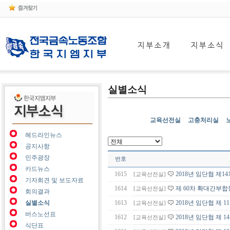
실별소식
교육선전실
고충처리실
헤드라인뉴스
공지사항
민주광장
번호
카드뉴스
1615
2018년 임단협 제1
[교육선전실]
기자회견 및 보도자료
1614
제 60차 확대간부
[교육선전실]
회의결과
실별소식
1613
2018년 임단협 제 1
[교육선전실]
버스노선표
1612
2018년 임단협 제 1
[교육선전실]
식단표