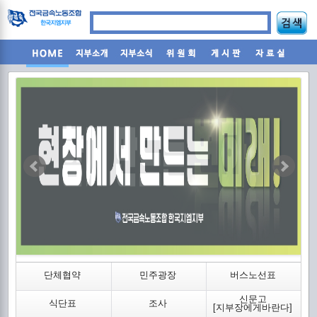
조
단체협약
민주광장
버스노선표
신문고
식단표
조사
2
[지부장에게바란다]