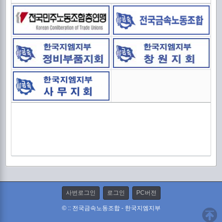
중
신
출
사번로그인
로그인
PC버전
© :: 전국금속노동조합 - 한국지엠지부