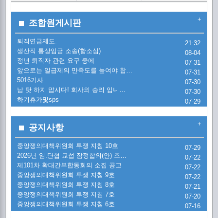
2
퇴
+
조합원게시판
퇴직연금제도.
2
21:32
생
[
생산직 통상임금 소송(항소심)
08-04
시
정년 퇴직자 관련 요구 중에
07-31
2
정
[
앞으로는 일급제의 만족도를 높여야 합…
07-31
5016기사
07-30
시
금
남 탓 하지 맙시다! 회사의 승리 입니…
교
07-30
5
'
하기휴가및sps
07-29
금
교
[
금
+
공지사항
한
20
[
20
중앙쟁의대책위원회 투쟁 지침 10호
07-29
2026년 임.단협 교섭 잠정합의(안) 조…
한
07-22
제101차 확대간부합동회의 소집 공고
20
07-22
[
1
중앙쟁의대책위원회 투쟁 지침 9호
07-22
현
중앙쟁의대책위원회 투쟁 지침 8호
07-21
(
투
2
중앙쟁의대책위원회 투쟁 지침 7호
07-20
중앙쟁의대책위원회 투쟁 지침 6호
07-16
현
노